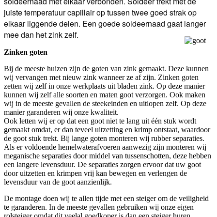
soldeernaad met elkaar verbonden. Soldeer trekt met de
juiste temperatuur capillair op tussen twee goed strak op
elkaar liggende delen. Een goede soldeernaad gaat langer
mee dan het zink zelf.
Zinken goten
Bij de meeste huizen zijn de goten van zink gemaakt. Deze kunnen
wij vervangen met nieuw zink wanneer ze af
zijn. Zinken goten
zetten wij zelf in onze werkplaats uit bladen zink. Op deze manier
kunnen wij zelf alle soorten en maten goot verzorgen. Ook maken
wij in de meeste gevallen de steekeinden en uitlopen zelf. Op deze
manier garanderen wij onze kwaliteit.
Ook letten wij er op dat een goot niet te lang uit één stuk wordt
gemaakt omdat, er dan teveel uitzetting en krimp ontstaat, waardoor
de goot stuk trekt. Bij lange goten monteren wij rubber separaties.
Als er voldoende hemelwaterafvoeren aanwezig zijn monteren wij
meganische separaties door middel van tussenschotten, deze hebben
een langere levensduur. De separaties zorgen ervoor dat uw goot
door uitzetten en krimpen vrij kan bewegen en verlengen de
levensduur van de goot aanzienlijk.
De montage doen wij te allen tijde met een steiger om de veiligheid
te garanderen. In de meeste gevallen gebruiken wij onze eigen
rolsteiger omdat dit veelal goedkoper is dan een steiger huren.