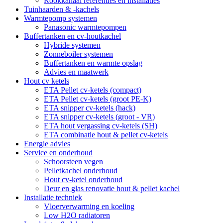
Rookkanaal referenties en installaties
Tuinhaarden & -kachels
Warmtepomp systemen
Panasonic warmtepompen
Buffertanken en cv-houtkachel
Hybride systemen
Zonneboiler systemen
Buffertanken en warmte opslag
Advies en maatwerk
Hout cv ketels
ETA Pellet cv-ketels (compact)
ETA Pellet cv-ketels (groot PE-K)
ETA snipper cv-ketels (hack)
ETA snipper cv-ketels (groot - VR)
ETA hout vergassing cv-ketels (SH)
ETA combinatie hout & pellet cv-ketels
Energie advies
Service en onderhoud
Schoorsteen vegen
Pelletkachel onderhoud
Hout cv-ketel onderhoud
Deur en glas renovatie hout & pellet kachel
Installatie techniek
Vloerverwarming en koeling
Low H2O radiatoren