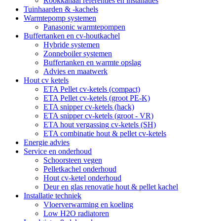
Rookkanaal referenties en installaties
Tuinhaarden & -kachels
Warmtepomp systemen
Panasonic warmtepompen
Buffertanken en cv-houtkachel
Hybride systemen
Zonneboiler systemen
Buffertanken en warmte opslag
Advies en maatwerk
Hout cv ketels
ETA Pellet cv-ketels (compact)
ETA Pellet cv-ketels (groot PE-K)
ETA snipper cv-ketels (hack)
ETA snipper cv-ketels (groot - VR)
ETA hout vergassing cv-ketels (SH)
ETA combinatie hout & pellet cv-ketels
Energie advies
Service en onderhoud
Schoorsteen vegen
Pelletkachel onderhoud
Hout cv-ketel onderhoud
Deur en glas renovatie hout & pellet kachel
Installatie techniek
Vloerverwarming en koeling
Low H2O radiatoren