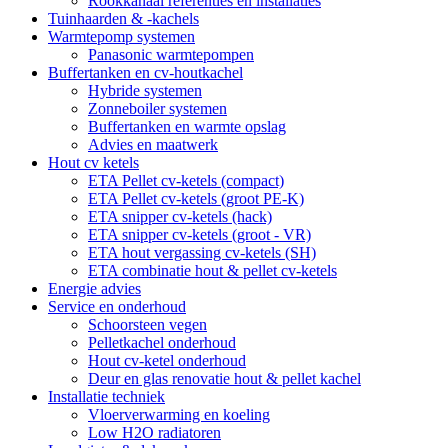
Rookkanaal referenties en installaties
Tuinhaarden & -kachels
Warmtepomp systemen
Panasonic warmtepompen
Buffertanken en cv-houtkachel
Hybride systemen
Zonneboiler systemen
Buffertanken en warmte opslag
Advies en maatwerk
Hout cv ketels
ETA Pellet cv-ketels (compact)
ETA Pellet cv-ketels (groot PE-K)
ETA snipper cv-ketels (hack)
ETA snipper cv-ketels (groot - VR)
ETA hout vergassing cv-ketels (SH)
ETA combinatie hout & pellet cv-ketels
Energie advies
Service en onderhoud
Schoorsteen vegen
Pelletkachel onderhoud
Hout cv-ketel onderhoud
Deur en glas renovatie hout & pellet kachel
Installatie techniek
Vloerverwarming en koeling
Low H2O radiatoren