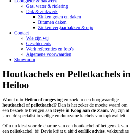
Loodgieter & dakwerk
Gas, water & riolering
Dak & zinkwerk
Zinken goten en daken
Bitumen daken
Zinken vergaarbakken & pijp
Contact
Wie zijn wij
Geschiedenis
Werk referenties en foto's
Algemene voorwaarden
Showroom
Houtkachels en Pelletkachels in
Heiloo
Woont u in
Heiloo of omgeving
en zoekt u een hoogwaardige
houtkachel
of
pelletkachel
? Dan is het zeker de moeite waard om
een bezoek te brengen aan
Deyle in Koog aan de Zaan
. Wij zijn al
jaren dé specialist in veilige en duurzame kachels van topkwaliteit.
Of u nu kiest voor de charme van een houtkachel of het gemak van
een pelletkachel, bij Deyle krijgt u altijd
eerlijk advies
, vakkundige