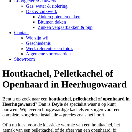
Loodgieter & dakwerk
Gas, water & riolering
Dak & zinkwerk
Zinken goten en daken
Bitumen daken
Zinken vergaarbakken & pijp
Contact
Wie zijn wij
Geschiedenis
Werk referenties en foto's
Algemene voorwaarden
Showroom
Houtkachel, Pelletkachel of
Openhaard in Heerhugowaard
Bent u op zoek naar een
houtkachel
,
pelletkachel
of
openhaard in
Heerhugowaard
? Dan is
Deyle
de specialist waar u op kunt
bouwen. Wij leveren hoogwaardige kachels en zorgen voor een
complete, zorgeloze installatie – precies zoals het hoort.
Of u nu kiest voor de klassieke warmte van een houtkachel, het
gemak van een pelletkachel of de sfeer van een openhaard: bij