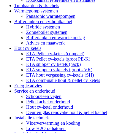
Rookkanaal referenties en installaties
Tuinhaarden & -kachels
Warmtepomp systemen
Panasonic warmtepompen
Buffertanken en cv-houtkachel
Hybride systemen
Zonneboiler systemen
Buffertanken en warmte opslag
Advies en maatwerk
Hout cv ketels
ETA Pellet cv-ketels (compact)
ETA Pellet cv-ketels (groot PE-K)
ETA snipper cv-ketels (hack)
ETA snipper cv-ketels (groot - VR)
ETA hout vergassing cv-ketels (SH)
ETA combinatie hout & pellet cv-ketels
Energie advies
Service en onderhoud
Schoorsteen vegen
Pelletkachel onderhoud
Hout cv-ketel onderhoud
Deur en glas renovatie hout & pellet kachel
Installatie techniek
Vloerverwarming en koeling
Low H2O radiatoren