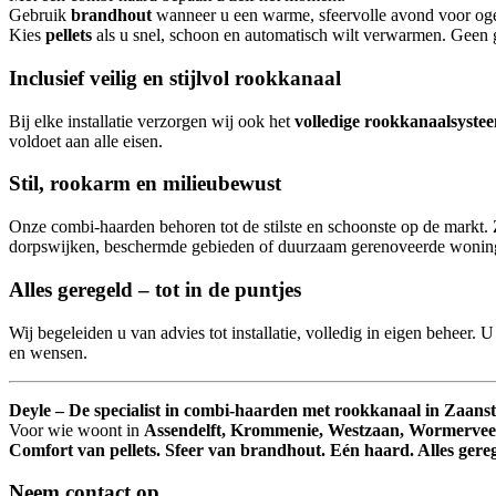
Gebruik
brandhout
wanneer u een warme, sfeervolle avond voor ogen 
Kies
pellets
als u snel, schoon en automatisch wilt verwarmen. Geen g
Inclusief veilig en stijlvol rookkanaal
Bij elke installatie verzorgen wij ook het
volledige rookkanaalsyste
voldoet aan alle eisen.
Stil, rookarm en milieubewust
Onze combi-haarden behoren tot de stilste en schoonste op de markt. 
dorpswijken, beschermde gebieden of duurzaam gerenoveerde wonin
Alles geregeld – tot in de puntjes
Wij begeleiden u van advies tot installatie, volledig in eigen beheer. 
en wensen.
Deyle – De specialist in combi-haarden met rookkanaal in Zaans
Voor wie woont in
Assendelft, Krommenie, Westzaan, Wormerveer
Comfort van pellets. Sfeer van brandhout. Eén haard. Alles gereg
Neem contact op