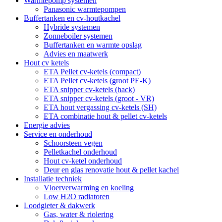
Warmtepomp systemen
Panasonic warmtepompen
Buffertanken en cv-houtkachel
Hybride systemen
Zonneboiler systemen
Buffertanken en warmte opslag
Advies en maatwerk
Hout cv ketels
ETA Pellet cv-ketels (compact)
ETA Pellet cv-ketels (groot PE-K)
ETA snipper cv-ketels (hack)
ETA snipper cv-ketels (groot - VR)
ETA hout vergassing cv-ketels (SH)
ETA combinatie hout & pellet cv-ketels
Energie advies
Service en onderhoud
Schoorsteen vegen
Pelletkachel onderhoud
Hout cv-ketel onderhoud
Deur en glas renovatie hout & pellet kachel
Installatie techniek
Vloerverwarming en koeling
Low H2O radiatoren
Loodgieter & dakwerk
Gas, water & riolering