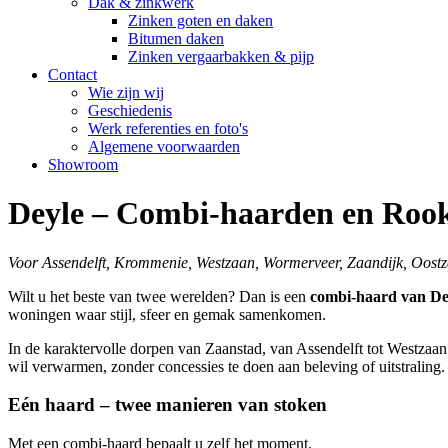
Dak & zinkwerk
Zinken goten en daken
Bitumen daken
Zinken vergaarbakken & pijp
Contact
Wie zijn wij
Geschiedenis
Werk referenties en foto's
Algemene voorwaarden
Showroom
Deyle – Combi-haarden en Rook
Voor Assendelft, Krommenie, Westzaan, Wormerveer, Zaandijk, Oost
Wilt u het beste van twee werelden? Dan is een
combi-haard van De
woningen waar stijl, sfeer en gemak samenkomen.
In de karaktervolle dorpen van Zaanstad, van Assendelft tot Westzaa
wil verwarmen, zonder concessies te doen aan beleving of uitstraling.
Eén haard – twee manieren van stoken
Met een combi-haard bepaalt u zelf het moment.