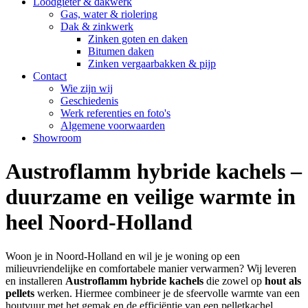
Loodgieter & dakwerk
Gas, water & riolering
Dak & zinkwerk
Zinken goten en daken
Bitumen daken
Zinken vergaarbakken & pijp
Contact
Wie zijn wij
Geschiedenis
Werk referenties en foto's
Algemene voorwaarden
Showroom
Austroflamm hybride kachels –
duurzame en veilige warmte in
heel Noord-Holland
Woon je in Noord-Holland en wil je je woning op een
milieuvriendelijke en comfortabele manier verwarmen? Wij leveren
en installeren
Austroflamm hybride kachels
die zowel op
hout als
pellets
werken. Hiermee combineer je de sfeervolle warmte van een
houtvuur met het gemak en de efficiëntie van een pelletkachel.