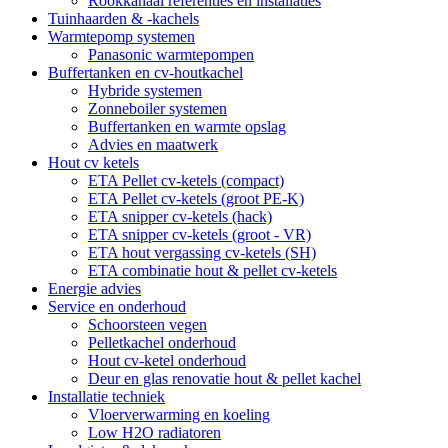
Rookkanaal referenties en installaties
Tuinhaarden & -kachels
Warmtepomp systemen
Panasonic warmtepompen
Buffertanken en cv-houtkachel
Hybride systemen
Zonneboiler systemen
Buffertanken en warmte opslag
Advies en maatwerk
Hout cv ketels
ETA Pellet cv-ketels (compact)
ETA Pellet cv-ketels (groot PE-K)
ETA snipper cv-ketels (hack)
ETA snipper cv-ketels (groot - VR)
ETA hout vergassing cv-ketels (SH)
ETA combinatie hout & pellet cv-ketels
Energie advies
Service en onderhoud
Schoorsteen vegen
Pelletkachel onderhoud
Hout cv-ketel onderhoud
Deur en glas renovatie hout & pellet kachel
Installatie techniek
Vloerverwarming en koeling
Low H2O radiatoren