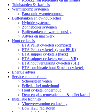
Rookkanaal referenties en installaties
Tuinhaarden & -kachels
Warmtepomp systemen
Panasonic warmtepompen
Buffertanken en cv-houtkachel
Hybride systemen
Zonneboiler systemen
Buffertanken en warmte opslag
Advies en maatwerk
Hout cv ketels
ETA Pellet cv-ketels (compact)
ETA Pellet cv-ketels (groot PE-K)
ETA snipper cv-ketels (hack)
ETA snipper cv-ketels (groot - VR)
ETA hout vergassing cv-ketels (SH)
ETA combinatie hout & pellet cv-ketels
Energie advies
Service en onderhoud
Schoorsteen vegen
Pelletkachel onderhoud
Hout cv-ketel onderhoud
Deur en glas renovatie hout & pellet kachel
Installatie techniek
Vloerverwarming en koeling
Low H2O radiatoren