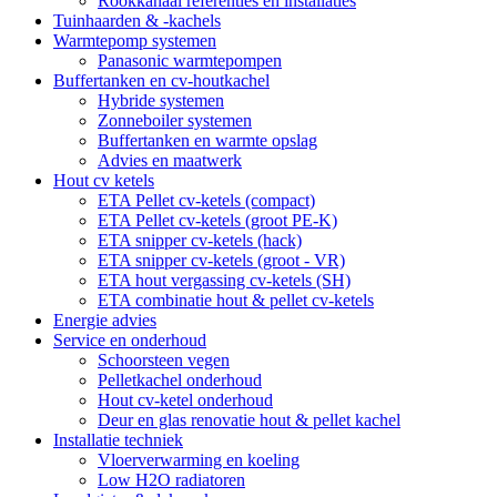
Rookkanaal referenties en installaties
Tuinhaarden & -kachels
Warmtepomp systemen
Panasonic warmtepompen
Buffertanken en cv-houtkachel
Hybride systemen
Zonneboiler systemen
Buffertanken en warmte opslag
Advies en maatwerk
Hout cv ketels
ETA Pellet cv-ketels (compact)
ETA Pellet cv-ketels (groot PE-K)
ETA snipper cv-ketels (hack)
ETA snipper cv-ketels (groot - VR)
ETA hout vergassing cv-ketels (SH)
ETA combinatie hout & pellet cv-ketels
Energie advies
Service en onderhoud
Schoorsteen vegen
Pelletkachel onderhoud
Hout cv-ketel onderhoud
Deur en glas renovatie hout & pellet kachel
Installatie techniek
Vloerverwarming en koeling
Low H2O radiatoren